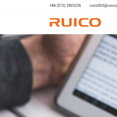
+86 (572) 2903236
ruico003@ruico