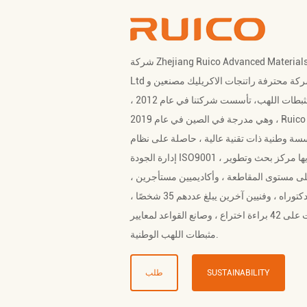
شركة Zhejiang Ruico Advanced Materials Co. ،
 شركة محترفة
راتنجات الاكريليك مصنعين
و
بطات اللهب
، تأسست شركتنا في عام 2012 ،
وهي مدرجة في الصين في عام 2019 ، Ruico هي
ة وطنية ذات تقنية عالية ، حاصلة على نظام
إدارة الجودة ISO9001 ، ولديها مركز بحث وتطوير
ى مستوى المقاطعة ، وأكاديميين مستأجرين ،
ودكتوراه ، وفنيين آخرين يبلغ عددهم 35 شخصًا ،
وحصلت على 42 براءة اختراع ، وصانع القواعد لمعايير
مثبطات اللهب الوطنية.
SUSTAINABILITY
طلب