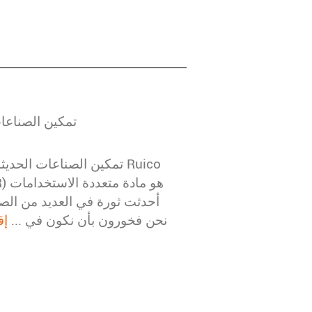
التطبيقات المتنوعة لمادة SBR Latex:
أحدثت ثورة في العديد من الص
التطبيقات. في Ruico Advanced Materials، نحن فخورون بأن نكون في ...
إق