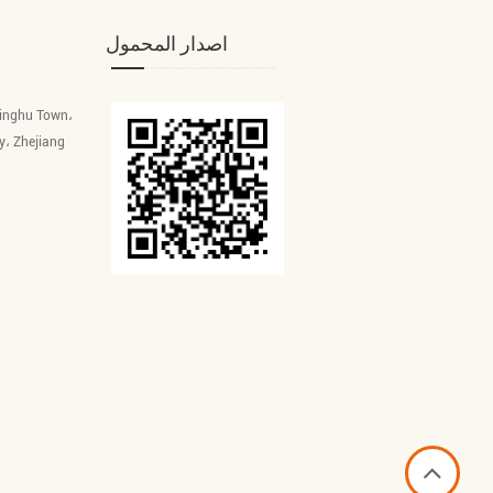
اصدار المحمول
Linghu Town،
y، Zhejiang