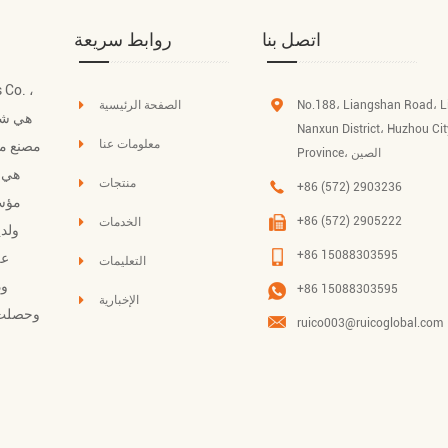
اتصل بنا
روابط سريعة
No.188، Liangshan Road، 
الصفحة الرئيسية
Ltd هي
Nanxun District، Huzhou Cit
معلومات عنا
مصنع مث
Province، الصين
منتجات
+86 (572) 2903236
مؤسس
+86 (572) 2905222
الخدمات
+86 15088303595
عل
التعليمات
+86 15088303595
الإخبارية
ruico003@ruicoglobal.com