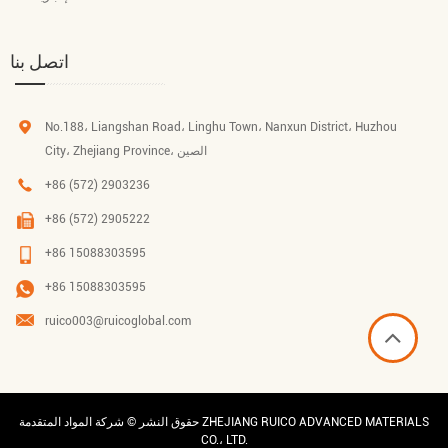
اتصل بنا
No.188، Liangshan Road، Linghu Town، Nanxun District، Huzhou
City، Zhejiang Province، الصين
+86 (572) 2903236
+86 (572) 2905222
+86 15088303595
+86 15088303595
ruico003@ruicoglobal.com
حقوق النشر ©
شركة المواد المتقدمة ZHEJIANG RUICO ADVANCED MATERIALS
CO.، LTD.