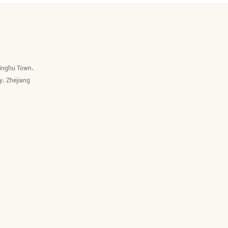
Linghu Town،
y، Zhejiang