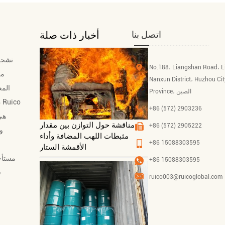
اتصل بنا
أخبار ذات صلة
تشجيا
No.188، Liangshan Road، 
مح
Nanxun District، Huzhou Cit
المع
Province، الصين
+86 (572) 2903236
هي
مناقشة حول التوازن بين مقدار
+86 (572) 2905222
مثبطات اللهب المضافة وأداء
+86 15088303595
الأقمشة الستار
+86 15088303595
ruico003@ruicoglobal.com