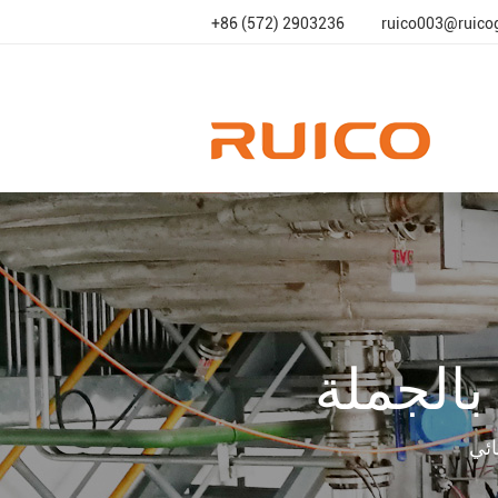
+86 (572) 2903236
ruico003@ruico
بالجملة
ائي