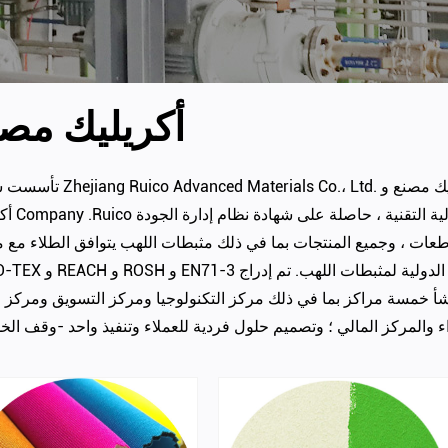
أكريليك مصن
يك مصنع
و
.Ruico هي مؤسسة وطنية عالية التقنية ، حاصلة على شهادة نظام إدارة الجودة ISO9001 ، ولديها
أكريليك Company
ت ، وجميع المنتجات بما في ذلك مثبطات اللهب يتوافق الطلاء مع م
OEKO-TEX و REACH و ROSH و EN71-3 والمعايير الدولية لمث
شأ خمسة مراكز بما في ذلك مركز التكنولوجيا ومركز التسويق ومركز ال