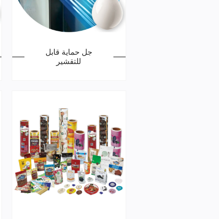
جل حماية قابل
للتقشير