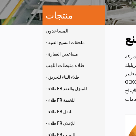
منتجات
المساعدون
ع
- ملحقات النسيج الفنية
- مساعدين العمارة
طلاء مثبطات اللهب
عايير
- طلاء البناء للحريق
بطات اللهب. تم إدراج Ruico في الصين في عام
- طلاء FR للمنزل والعقد
إنتاج
- طلاء FR للخيمة
- طلاء FR للنقل
- طلاء FR للإعلان
- طلاء FR للصلب