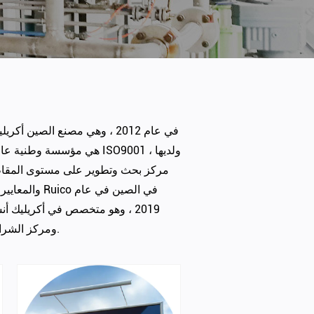
تأسست شركة Zhejiang Ruico Advanced Materials Co.، Ltd. في عام 2012 ، وهي
مصنع الصين أكريل
مركز بحث وتطوير على مستوى المقاطعا
2019 ، وهو متخصص في
أكريليك
أن
ومركز الشراء والمركز المالي ؛ وتصميم حلول فردية للعملاء وتنفيذ واحد -وقف الخدمات.