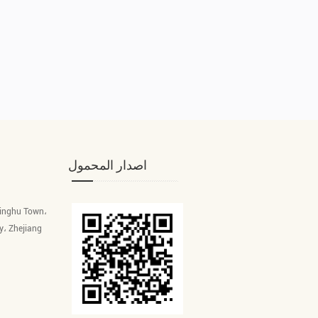
اصدار المحمول
Linghu Town،
y، Zhejiang