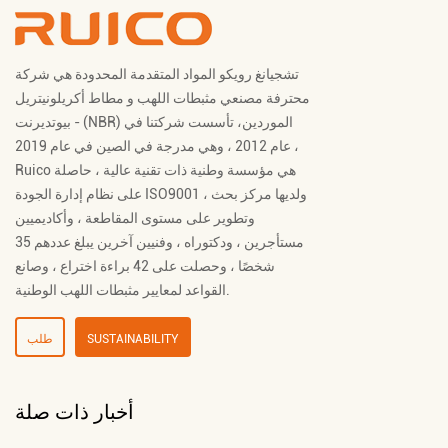
تشجيانغ رويكو المواد المتقدمة المحدودة هي شركة
محترفة
مصنعي مثبطات اللهب
و
مطاط أكريلونيتريل
- بيوتديرنت (NBR) الموردين
، تأسست شركتنا في
عام 2012 ، وهي مدرجة في الصين في عام 2019 ،
Ruico هي مؤسسة وطنية ذات تقنية عالية ، حاصلة
على نظام إدارة الجودة ISO9001 ، ولديها مركز بحث
وتطوير على مستوى المقاطعة ، وأكاديميين
مستأجرين ، ودكتوراه ، وفنيين آخرين يبلغ عددهم 35
شخصًا ، وحصلت على 42 براءة اختراع ، وصانع
القواعد لمعايير مثبطات اللهب الوطنية.
SUSTAINABILITY
طلب
أخبار ذات صلة