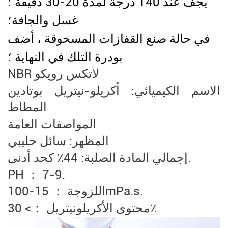
يجف عند 140 درجة لمدة 20-30 دقيقة ؛
غسل والجافة؛
في حالة صنع القفازات المسحوقة ، أضف
بودرة التلك في النهاية ؛
NBR لاتكس رويكو
الاسم الكيميائي: أكريلو-نيتريل بوتادين
المطاط
المواصفات العامة
المظهر: سائل حليبي
إجمالي المادة الصلبة: 44٪ كحد أدنى.
PH ： 7-9.
اللزوجة ： 15-100mPa.s.
محتوى الأكريلونيتريل ：> 30٪