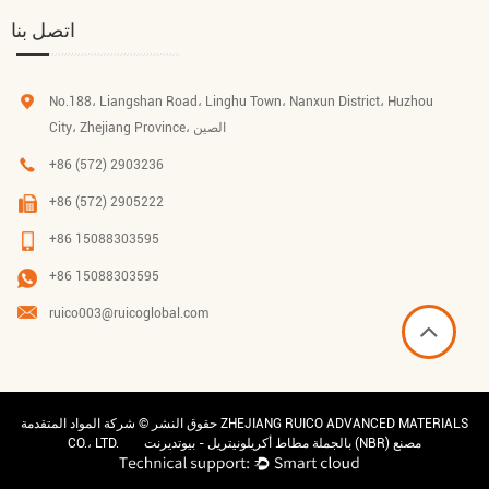
اتصل بنا
No.188، Liangshan Road، Linghu Town، Nanxun District، Huzhou
City، Zhejiang Province، الصين
+86 (572) 2903236
+86 (572) 2905222
+86 15088303595
+86 15088303595
ruico003@ruicoglobal.com
حقوق النشر ©
شركة المواد المتقدمة ZHEJIANG RUICO ADVANCED MATERIALS
بالجملة مطاط أكريلونيتريل - بيوتديرنت (NBR) مصنع
CO.، LTD.